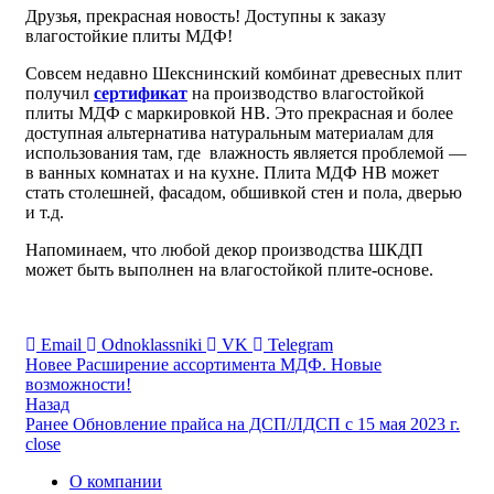
Друзья, прекрасная новость! Доступны к заказу
влагостойкие плиты МДФ!
Совсем недавно Шекснинский комбинат древесных плит
получил
сертификат
на производство влагостойкой
плиты МДФ с маркировкой HB. Это прекрасная и более
доступная альтернатива натуральным материалам для
использования там, где влажность является проблемой —
в ванных комнатах и на кухне. Плита МДФ HB может
стать столешней, фасадом, обшивкой стен и пола, дверью
и т.д.
Напоминаем, что любой декор производства ШКДП
может быть выполнен на влагостойкой плите-основе.
Email
Odnoklassniki
VK
Telegram
Новее
Расширение ассортимента МДФ. Новые
возможности!
Назад
Ранее
Обновление прайса на ДСП/ЛДСП с 15 мая 2023 г.
close
О компании