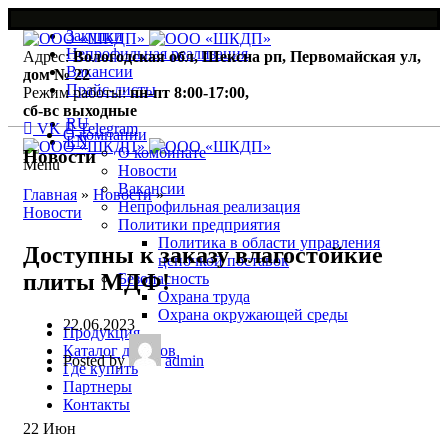
Закупки
Непрофильная реализация
Адрес:
Вологодская обл, Шексна рп, Первомайская ул,
Вакансии
дом № 22
Прайс-листы
Режим работы:
пн-пт 8:00-17:00,
сб-вс выходные
RU
VK
Telegram
О компании
EN
О комбинате
Новости
Menu
Новости
Вакансии
Главная
»
Новости
»
Непрофильная реализация
Новости
Политики предприятия
Политика в области управления
Доступны к заказу влагостойкие
цепочкой поставок
плиты МДФ!
Безопасность
Охрана труда
Охрана окружающей среды
22.06.2023
Продукция
Каталог декоров
Posted by
admin
Где купить
Партнеры
Контакты
22
Июн