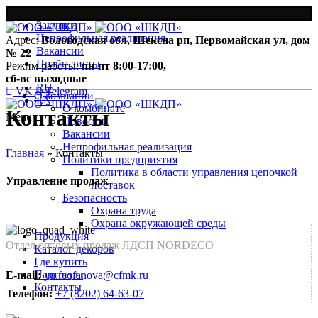
Закупки
Непрофильная реализация
Адрес:
Вологодская обл, Шексна рп, Первомайская ул, дом
Вакансии
№ 22
Прайс-листы
Режим работы:
пн-пт 8:00-17:00,
сб-вс выходные
RU
VK
Telegram
О компании
EN
О комбинате
Контакты
Menu
Новости
Вакансии
Непрофильная реализация
Главная
»
Контакты
Политики предприятия
Политика в области управления цепочкой
Управление продаж
поставок
Безопасность
Охрана труда
Охрана окружающей среды
Продукция
Отдел оптовых продаж ЛДСП NORDECO
Каталог декоров
Где купить
Партнеры
E-mail:
yu.feofanova@cfmk.ru
Контакты
Телефон:
+7 (8202) 64-63-07