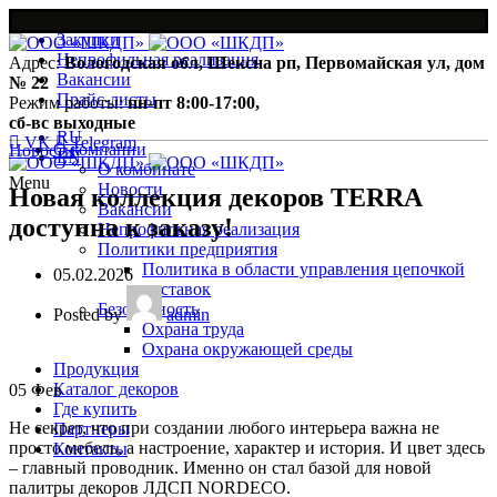
Закупки
Непрофильная реализация
Адрес:
Вологодская обл, Шексна рп, Первомайская ул, дом
Вакансии
№ 22
Прайс-листы
Режим работы:
пн-пт 8:00-17:00,
сб-вс выходные
RU
VK
Telegram
О компании
Новости
EN
О комбинате
Menu
Новости
Новая коллекция декоров TERRA
Вакансии
доступна к заказу!
Непрофильная реализация
Политики предприятия
Политика в области управления цепочкой
05.02.2026
поставок
Безопасность
Posted by
admin
Охрана труда
Охрана окружающей среды
Продукция
Каталог декоров
05
Фев
Где купить
Не секрет, что при создании любого интерьера важна не
Партнеры
просто мебель, а настроение, характер и история. И цвет здесь
Контакты
– главный проводник. Именно он стал базой для новой
палитры декоров ЛДСП NORDECO.