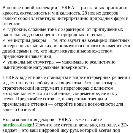
В основе новой коллекции TERRA – три главных принципа:
красота, актуальность и уникальность. 28 новых декоров
являют собой элегантную интерпретацию природных форм и
оттенков:
✓ глубокие, сложные тона с характером: от приглушенных
пастельных до насыщенных природных оттенков,
✓ мейнстрим-декоры — те, что звучат на всемирно известных
интерьерных выставках, используются в проектах именитыми
дизайнерами и те, что ищут искушенные множеством
предложений заказчики,
✓ уникальные структуры — максимально реалистично
имитирующие натуральные поверхности.
TERRA задает новые стандарты в мире интерьерных решений
и дает полную свободу для творчества. Это ваш козырь,
стратегический инструмент в переговорах с клиентом,
который хочет «что-то особенное, современное, не как у
всех». Предлагайте готовые, выверенные тренды и
премиальные оттенки — откройте новые возможности для
вашего бизнеса!
Новая коллекция декоров TERRA – уже на сайте
nordeco.design
! Изучите все оттенки детально, используя 3D-
виджет – это ваш цифровой шоу-рум, который всегда под