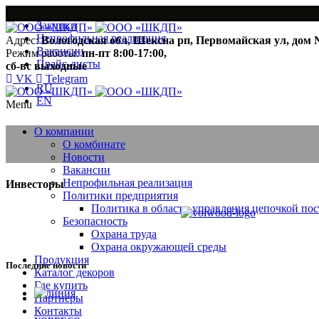
Закупки
Непрофильная реализация
Адрес:
Вологодская обл, Шексна рп, Первомайская ул, дом 
Вакансии
Режим работы:
пн-пт 8:00-17:00,
Прайс-листы
сб-вс выходные
VK
Telegram
RU
EN
Menu
О компании
О комбинате
Новости
Вакансии
Непрофильная реализация
Инвесторы
Политики предприятия
Политика в области управления цепочкой пос
Безопасность
Охрана труда
Охрана окружающей среды
Продукция
Последние новости
Каталог декоров
Где купить
Партнеры
Контакты