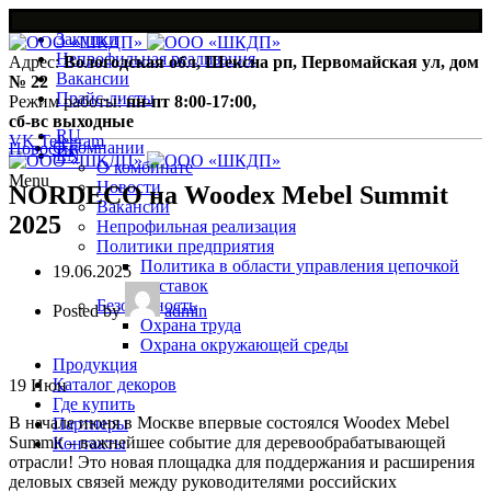
Закупки
Непрофильная реализация
Адрес:
Вологодская обл, Шексна рп, Первомайская ул, дом
Вакансии
№ 22
Прайс-листы
Режим работы:
пн-пт 8:00-17:00,
сб-вс выходные
RU
VK
Telegram
О компании
Новости
EN
О комбинате
Menu
Новости
NORDECO на Woodex Mebel Summit
Вакансии
2025
Непрофильная реализация
Политики предприятия
Политика в области управления цепочкой
19.06.2025
поставок
Безопасность
Posted by
admin
Охрана труда
Охрана окружающей среды
Продукция
Каталог декоров
19
Июн
Где купить
В начале июня в Москве впервые состоялся Woodex Mebel
Партнеры
Summit – важнейшее событие для деревообрабатывающей
Контакты
отрасли! Это новая площадка для поддержания и расширения
деловых связей между руководителями российских